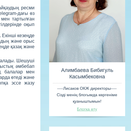
айқаудың ресми
Telegram-дағы өз
 мен тартылған
тілдерінде оқып
 Екінші кезеңде
ардың және орыс
еңде қазақ және
талады. Шешуші
лыстық әмбебап
қ балалар мен
арда өтеді және
ыпқа эссе жазу
Алимбаева 
Касымбе
----Лисаков ОКЖ 