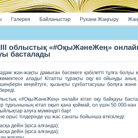
ы
Галерея
Байланыстар
Рухани Жаңғыру
Жаңа
 III облыстық «#ОқыЖәнеЖең» онлайн
ауы басталады
адам жан-жақты дамыған бәсекеге қабілетті тұлға болуы к
п көмектесе алады! Кітапты тұрақты оқу өз ойыңды анық
шеңберін кеңейтуге, қызықты сұхбаттасушы болуға және 
береді.
облыстық «#ОқыЖәнеЖең» онлайн кітап оқу байқауы баста
 тұрғынының кітап оқып қана қоймай, ол үшін 50 000-нан 
ыйлықтар алуға мүмкіндігі бар!
не орыс тілдерінде үш жас санаты бойынша өткізіледі:
асқа дейін (қоса алғанда);
асқа дейін (қоса алғанда);
дан жоғары.