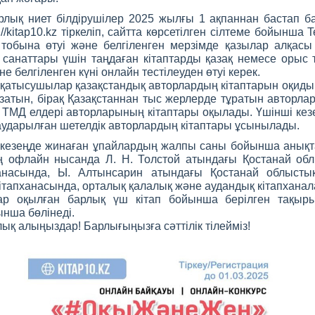
рлық ниет білдірушілер 2025 жылғы 1 ақпаннан бастап б
://kitap10.kz тіркеліп, сайтта көрсетілген сілтеме бойынша 
тобына өтуі және белгіленген мерзімде қазылар алқасы
санаттары үшін таңдаған кітаптарды қазақ немесе орыс 
е белгіленген күні онлайн тестілеуден өтуі керек.
 қатысушылар қазақстандық авторлардың кітаптарын оқиды.
жазатын, бірақ Қазақстаннан тыс жерлерде тұратын авторл
н ТМД елдері авторларының кітаптары оқылады. Үшінші кез
 аударылған шетелдік авторлардың кітаптары ұсынылады.
 кезеңде жинаған ұпайлардың жалпы саны бойынша анық
ң офлайн нысанда Л. Н. Толстой атындағы Қостанай об
анасында, Ы. Алтынсарин атындағы Қостанай облысты
ітапханасында, орталық қалалық және аудандық кітапханал
ар оқылған барлық үш кітап бойынша берілген тақыр
ынша бөлінеді.
лық алыңыздар! Барлығыңызға сәттілік тілейміз!