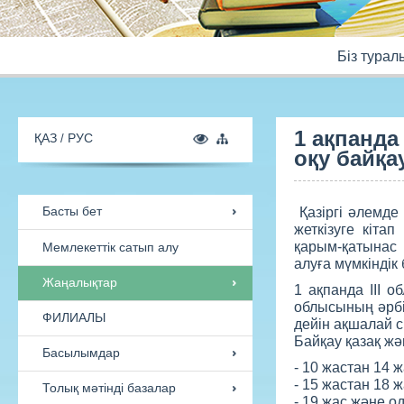
Бiз турал
1 ақпанда
оқу байқ
ҚАЗ
РУС
Қазіргі әлемде 
жеткізуге кіта
қарым-қатынас 
алуға мүмкіндік 
Басты бет
1 ақпанда III 
облысының әрбір
Мемлекеттік сатып алу
дейін ақшалай с
Байқау қазақ жә
Жаңалықтар
- 10 жастан 14 ж
- 15 жастан 18 ж
ФИЛИАЛЫ
- 19 жас және о