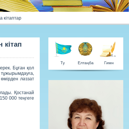
 кітаптар
 кітап
ерек. Бұған қол
 тұжырымдауға,
өмірден ләззат
Ту
Елтаң
лады. Қостанай
150 000 теңгеге