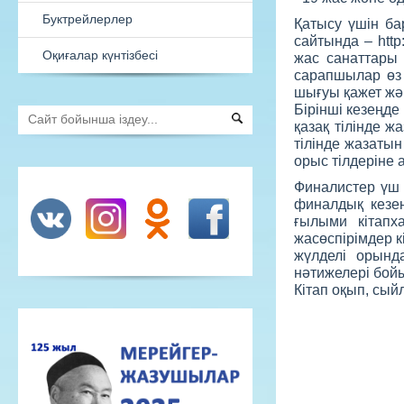
Қатысу үшін ба
Басылымдар
сайтында – http
жас санаттары 
Толық мәтінді базалар
сарапшылар өз 
шығуы қажет жән
Бірінші кезеңде
Буктрейлерлер
қазақ тілінде 
тілінде жазаты
Оқиғалар күнтізбесі
орыс тілдеріне
Финалистер үш
финалдық кезе
ғылыми кітапх
жасөспірімдер к
жүлделі орынд
нәтижелері бой
Кітап оқып, сый