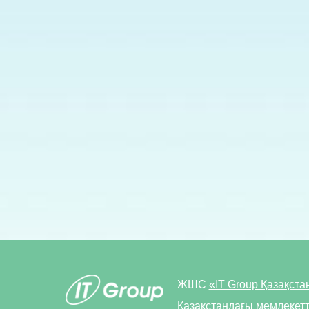
ЖШС
«IT Group Қазақста
Қазақстандағы мемлекетт