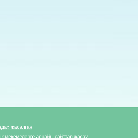
нда» жасалған
ік мекемелерге арнайы сайттар жасау