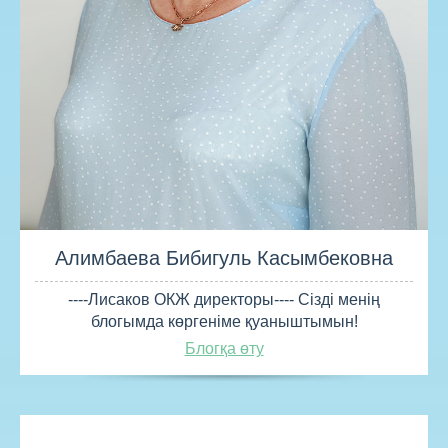
Алимбаева Бибигуль Касымбековна
----Лисаков ОКЖ директоры---- Сізді менің
блогымда көргеніме қуаныштымын!
Блогқа өту