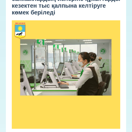
кезектен тыс қалпына келтіруге
көмек беріледі