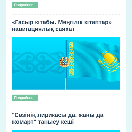
Подробнее...
«Ғасыр кітабы. Мәңгілік кітаптар»
навигациялық саяхат
Подробнее...
"Сөзінің лирикасы да, жаны да
жомарт" танысу кеші