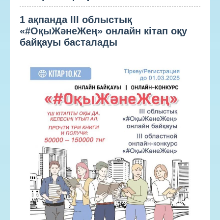
1 ақпанда III облыстық
«#ОқыЖәнеЖең» онлайн кітап оқу
байқауы басталады