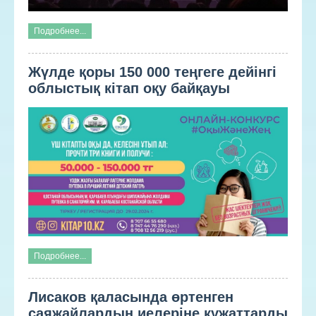
Подробнее...
Жүлде қоры 150 000 теңгеге дейінгі
облыстық кітап оқу байқауы
Подробнее...
Лисаков қаласында өртенген
саяжайлардың иелеріне құжаттарды