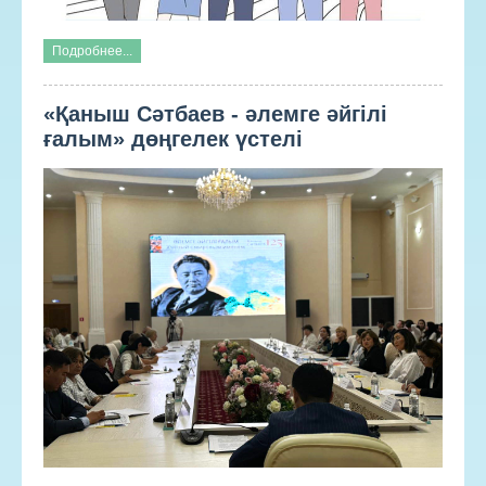
Подробнее...
«Қаныш Сәтбаев - әлемге әйгілі
ғалым» дөңгелек үстелі